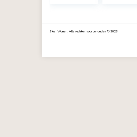
CLAUDIUS 3-4
BOB 
zits
hoe
omkeerbare
Antr
converteerbare
Omk
hoekbank –
197 
Olijfgroene stof
65 
€
932,39
– Opbergdoos –
B 244 x D 158 x
H 95 cm
Sfeer Wonen. Alle rechten voorbehouden © 202