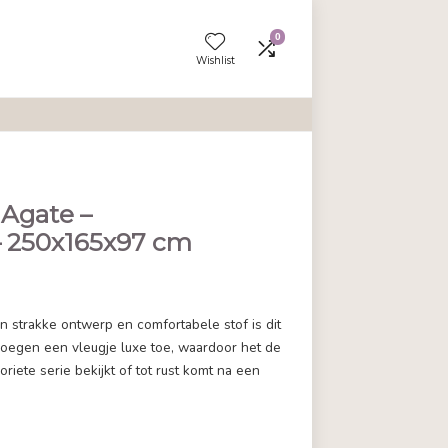
Wishlist
0x165x97 cm
ts – Sofa – Agate –
– Fluweel – 250x165x97 cm
en aan vergelijken
elen Hoekbank. Met zijn strakke ontwerp en comfortabele stof 
chtige zwarte poten voegen een vleugje luxe toe, waardoor 
tspant. Of je nu je favoriete serie bekijkt of tot rust komt na 