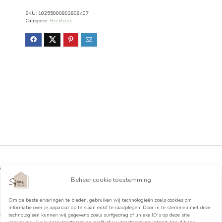
werkdag, met deze Hoekbank maak je zeke
Meer weten?
Scroll naar beneden voor meer informatie
SKU:
10255000803808407
Categorie:
Hoekbank