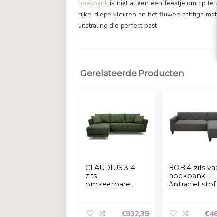
Laat je betoveren door de prachtig
uitvoering met een koningsblauw e
naar een comfortabele en luxueuze 
afmetingen van 250x165x97 cm zorg
werken, of gezellig met vrienden e
hoekbank
is niet alleen een feestje
rijke, diepe kleuren en het fluweel
uitstraling die perfect past
Gerelateerde Producten