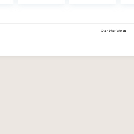
4-zits vaste
Velvet
Beliani F
kbank –
Hoekbank
Hoekban
aciet stof –
Links – Sofa –
blauw-
eerbaar – L
Agate –
Polyeste
x D 117 x H
Dennengroen&
cm
Zwart – Fluweel
€
462,60
€
1.869,00
– 250x165x97
cm
3