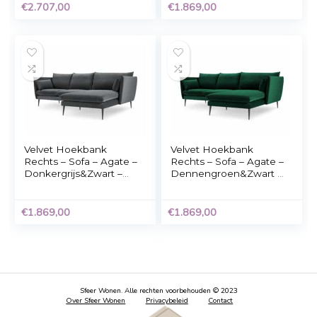
Hoekbank – Creme –
Velvet Hoekbank
190x288x288cm
Rechts – Sofa – Agat
Donkerblauw&Zwart
Fluweel – 250x165x9
cm
€
2.707,00
€
1.869,00