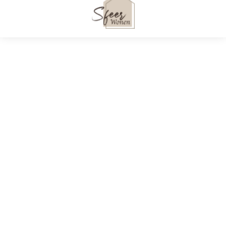
Velvet Hoekbank
Velvet Hoekbank
Rechts – Sofa – Agate –
Rechts – Sofa – Agat
Donkergrijs&Zwart –
Dennengroen&Zwar
Fluweel – 250x165x97
Fluweel – 250x165x9
cm
cm
€
1.869,00
€
1.869,00
Sfeer Wonen. Alle rechten voorbehouden © 2023
Over Sfeer Wonen
Privacybeleid
Contact