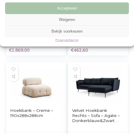
Gerelateerde Producten
Beheer cookie toestemming
Om de beste ervaringen te bieden, gebruiken wij technologieën zoals cookies 
informatie over je apparaat op te slaan en/of te raadplegen. Door in te stemme
technologieën kunnen wij gegevens zoals surfgedrag of unieke ID's op deze sit
verwerken. Als je geen toestemming geeft of uw toestemming intrekt, kan dit 
nadelige invloed hebben op bepaalde functies en mogelijkheden.
Accepteren
Weigeren
Velvet Hoekbank Links
BOB 4-zits vaste
– Sofa – Agate –
hoekbank – Antracie
Bekijk voorkeuren
Koningsblauw&Zwart –
stof – Omkeerbaar –
Fluweel – 250x165x97
197 x D 117 x H 65 c
Privacyverklaring
cm
€
1.869,00
€
462,60