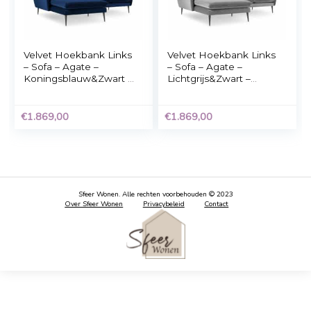
Hoekbank – Creme –
Vaste 3-zits hoekba
190x288x288cm
BOB – Antraciet stof
Bank – L 197 x D 138
H 65 cm
€
2.707,00
€
550,39
Velvet Hoekbank Links
Velvet Hoekbank Li
– Sofa – Agate –
– Sofa – Agate –