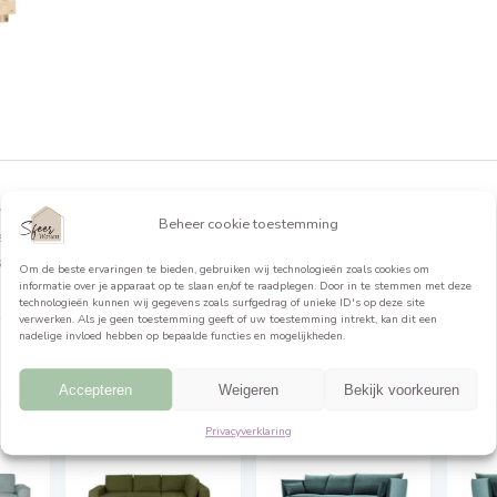
formatie
le keuze om te ontspannen en te genieten van het weer, een
Beheer cookie toestemming
milie te kletsen. Dankzij het tijdloze palletontwerp voegt de
harme toe aan j
Om de beste ervaringen te bieden, gebruiken wij technologieën 
informatie over je apparaat op te slaan en/of te raadplegen. Do
technologieën kunnen wij gegevens zoals surfgedrag of unieke ID
verwerken. Als je geen toestemming geeft of uw toestemming int
nadelige invloed hebben op bepaalde functies en mogelijkheden.