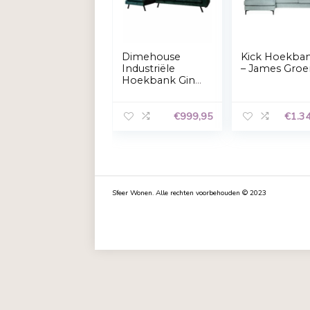
Gerelateerde Producten
Dimehouse
Kic
Industriële
– J
Hoekbank Gino
– Groen – Velvet
€
999,95