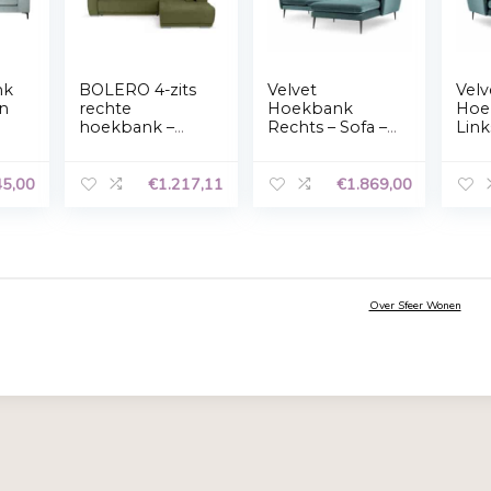
Accepteren
Weigeren
Privacyverklaring
k Hoekbank
BOLERO 4-zits
Velvet
ames Groen
rechte
Hoekban
hoekbank –
Rechts – 
Tortoise groene
Agate – P
Campsbay stof
Groen&Zw
€
1.345,00
€
1.217,11
– L 280 x D 204
Fluweel –
x H 66 cm –
250x165x
MINIMAX