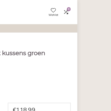
Wishlist
gneerd hout
tioneel met kussens groen
en aan vergelijken