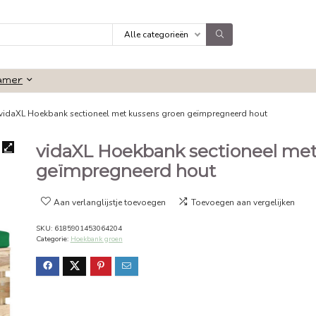
Alle categorieën
Badkamer
 groen
vidaXL Hoekbank sectioneel met kussens groen geïmpre
vidaXL Hoekbank sec
geïmpregneerd hout
Aan verlanglijstje toevoegen
Toevoeg
SKU:
6185901453064204
Categorie:
Hoekbank groen