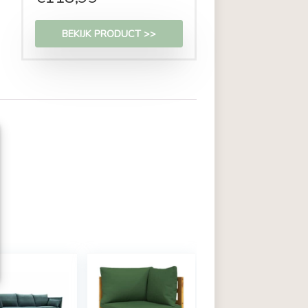
€
118,99
BEKIJK PRODUCT >>
zoals cookies om
or in te stemmen met deze
's op deze site
rekt, kan dit een