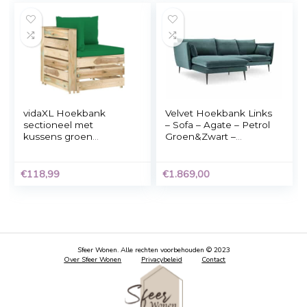
Kick Hoekbank –
Dimehouse Industri
James Groen
Hoekbank Gino –
Groen – Velvet
€
1.345,00
€
999,95