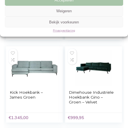
Gerelateerde Producten
Beheer cookie toestemming
Om de beste ervaringen te bieden, gebruiken wij technologieën zoals cookies 
informatie over je apparaat op te slaan en/of te raadplegen. Door in te stemme
technologieën kunnen wij gegevens zoals surfgedrag of unieke ID's op deze sit
verwerken. Als je geen toestemming geeft of uw toestemming intrekt, kan dit 
nadelige invloed hebben op bepaalde functies en mogelijkheden.
Accepteren
BOLERO 4-zits rechte
vidaXL Hoekbanken
Weigeren
hoekbank – Tortoise
st sectioneel met
groene Campsbay stof
kussens acaciahout
Bekijk voorkeuren
– L 280 x D 204 x H 66
groen
cm – MINIMAX
Privacyverklaring
€
1.217,11
€
256,99