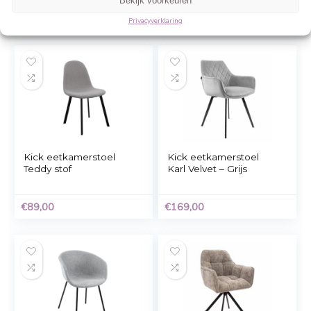
Beheer cookie toestemming
Om de beste ervaringen te bieden, gebruiken wij technologieën zoals cookies 
informatie over je apparaat op te slaan en/of te raadplegen. Door in te stemme
technologieën kunnen wij gegevens zoals surfgedrag of unieke ID's op deze sit
verwerken. Als je geen toestemming geeft of uw toestemming intrekt, kan dit 
nadelige invloed hebben op bepaalde functies en mogelijkheden.
Accepteren
Eetkamerstoel Ivy –
Kick eetkamerstoel
velvet grijs – 88x44x53
Miyo – Grijs
Weigeren
cm
Bekijk voorkeuren
€
39,99
€
159,00
Privacyverklaring