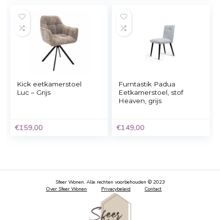
€159,00.
€109,00.
Kick eetkamerstoel
Kick eetkamerstoel
Kate – Grijs
Monz – Grijs
€
139,00
€
99,00