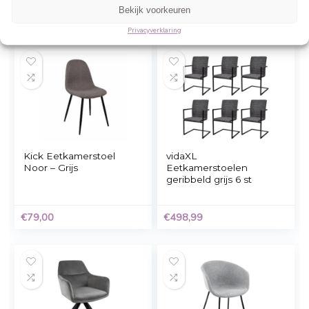
Beheer cookie toestemming
Om de beste ervaringen te bieden, gebruiken wij technologieën zoals cookies 
informatie over je apparaat op te slaan en/of te raadplegen. Door in te stemme
technologieën kunnen wij gegevens zoals surfgedrag of unieke ID's op deze sit
verwerken. Als je geen toestemming geeft of uw toestemming intrekt, kan dit 
nadelige invloed hebben op bepaalde functies en mogelijkheden.
vidaXL
Kick eetkamerstoel
Accepteren
Eetkamerstoelen 2 st
Noa – Grijs
massief rubberwood
Weigeren
grijs lichthoutkleurig
Bekijk voorkeuren
€
96,99
€
89,00
Privacyverklaring