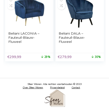
Lichtblauwe fauteuil –
Beliani DRAMMEN 
Bienville – Massief hout
Fauteuil-Blauw-
Fluweel
€
269,00
€
299,99