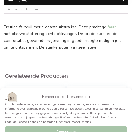
Oorspronkelijke
Huidige
€
219,99
€
289,99
prijs
prijs
was:
is:
BEKIJK PRODUCT >>
€289,99.
€219,99.
Beschrijving
Aanvullende informatie
Prettige fauteuil met elegante uitstraling. Deze prachtige
fa
met blauwe stoffering echte blikvanger. De brede stoel en
comfortabel gevormde rugleuning in goede hoogte nodigen 
om te ontspannen. De slanke poten van zeer stevi