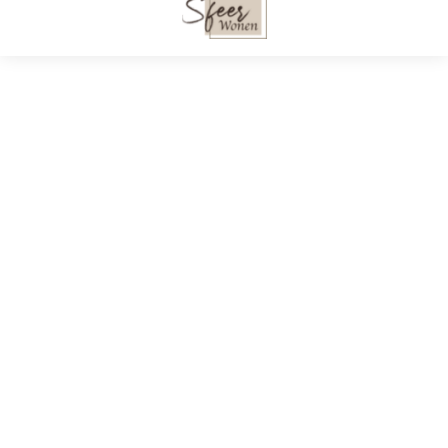
Velvet Hoekbank Links
Velvet Hoekbank
– Sofa – Agate –
Rechts – Sofa – Agat
Zwart&Zwart – Fluweel
Lichtgrijs&Zwart –
– 250x165x97 cm
Fluweel – 250x165x9
cm
€
1.869,00
€
1.869,00
Sfeer Wonen. Alle rechten voorbehouden © 2023
Over Sfeer Wonen
Privacybeleid
Contact