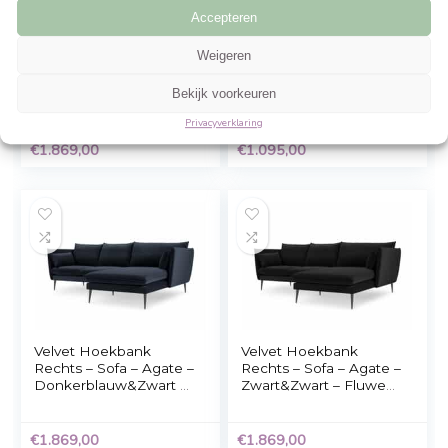
Gerelateerde Producten
Beheer cookie toestemming
Om de beste ervaringen te bieden, gebruiken wij technologieën zoals cookies 
informatie over je apparaat op te slaan en/of te raadplegen. Door in te stemme
technologieën kunnen wij gegevens zoals surfgedrag of unieke ID's op deze sit
verwerken. Als je geen toestemming geeft of uw toestemming intrekt, kan dit 
nadelige invloed hebben op bepaalde functies en mogelijkheden.
Accepteren
Weigeren
Velvet Hoekbank
Kick Hoekbank –
Rechts – Sofa – Agate –
Deane Blauw
Bekijk voorkeuren
Donkergrijs&Zwart –
Fluweel – 250x165x97
Privacyverklaring
cm
€
1.869,00
€
1.095,00