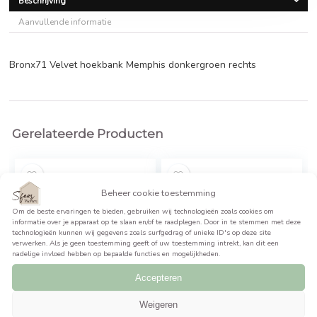
Oorspronkelij
Huidige
€
1.299,95
€
1.319,95
prijs
prijs
was:
is:
BEKIJK PRODUCT >>
€1.319,95.
€1.299,95.
Beschrijving
Aanvullende informatie
Bronx71 Velvet hoekbank Memphis donkergroen rechts
Gerelateerde Producten