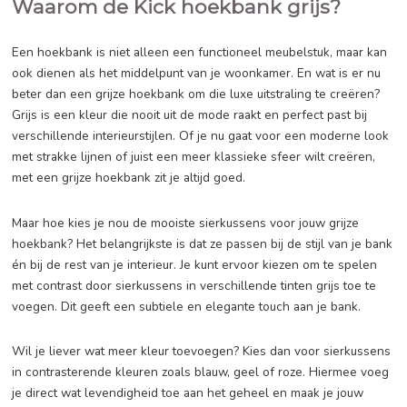
James Donker Grijs is dé perfecte toevoeging aan jouw inte
Met zijn luxe materialen en slanke ontwerp straalt deze ba
uit. De smaakvolle details, zoals de elegante smalle poten
net dat extra beetje flair. Personaliseer de bank helemaal 
wensen met de eindeloze opties voor sierkussens in allerl
stoffen en kleuren.
Waarom de Kick hoekbank grijs?
Een hoekbank is niet alleen een functioneel meubelstuk, m
ook dienen als het middelpunt van je woonkamer. En wat is
beter dan een grijze hoekbank om die luxe uitstraling te cr
Grijs is een kleur die nooit uit de mode raakt en perfect past
verschillende interieurstijlen. Of je nu gaat voor een mode
met strakke lijnen of juist een meer klassieke sfeer wilt cr