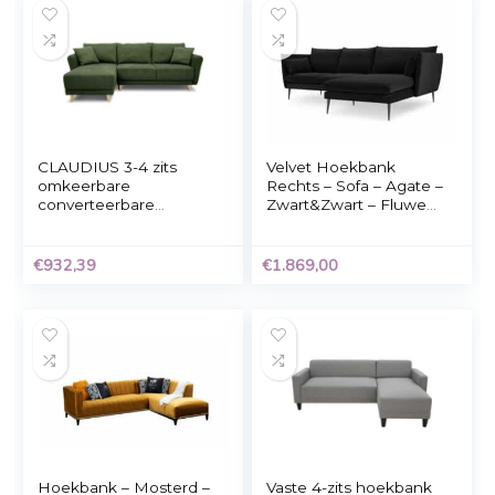
een grote hoekbank, terwijl te grote kussens de bank kun
overweldigen
Gerelateerde Producten
vidaXL Hoekbank met
Velvet Hoekbank Li
kussens natuurlijk
– Sofa – Agate –
rattan
Donkergrijs&Zwart –