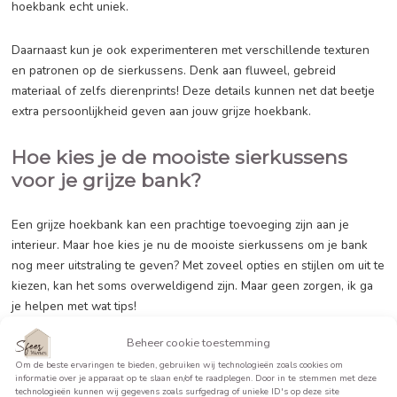
met een grijze hoekbank zit je altijd goed.
Maar hoe kies je nou de mooiste sierkussens voor jouw gri
hoekbank? Het belangrijkste is dat ze passen bij de stijl va
én bij de rest van je interieur. Je kunt ervoor kiezen om te 
met contrast door sierkussens in verschillende tinten grijs 
voegen. Dit geeft een subtiele en elegante touch aan je ba
Wil je liever wat meer kleur toevoegen? Kies dan voor sie
in contrasterende kleuren zoals blauw, geel of roze. Hier
je direct wat levendigheid toe aan het geheel en maak je j
hoekbank echt uniek.
Daarnaast kun je ook experimenteren met verschillende te
en patronen op de sierkussens. Denk aan fluweel, gebreid
materiaal of zelfs dierenprints! Deze details kunnen net dat