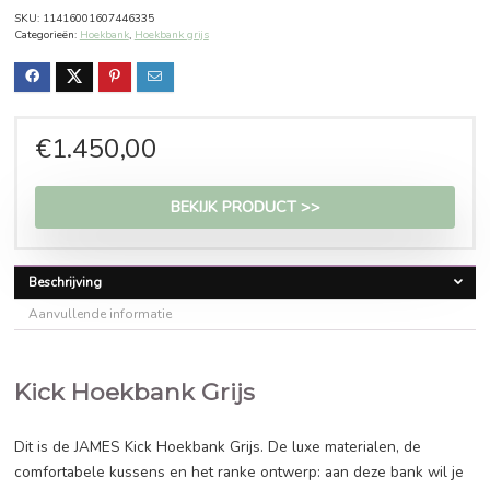
Grijs
Aan verlanglijstje toevoegen
Toevoegen aan vergelijken
SKU:
11416001607446335
Categorieën:
Hoekbank
,
Hoekbank grijs
€
1.450,00
BEKIJK PRODUCT >>
Beschrijving
Aanvullende informatie