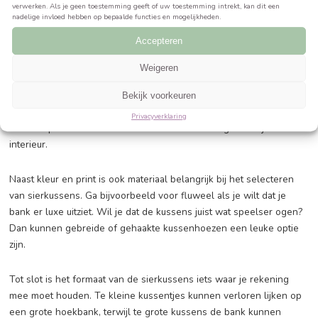
extra persoonlijkheid geven aan jouw grijze hoekbank.
Hoe kies je de mooiste sierkussen
voor je grijze bank?
Een grijze hoekbank kan een prachtige toevoeging zijn aan
interieur. Maar hoe kies je nu de mooiste sierkussens om j
nog meer uitstraling te geven? Met zoveel opties en stijlen 
kiezen, kan het soms overweldigend zijn. Maar geen zorgen
je helpen met wat tips!
Beheer cookie toestemming
Allereerst is het belangrijk om rekening te houden met de 
Om de beste ervaringen te bieden, gebruiken wij technologieën zoals cookies 
van de kussens. Bij een grijze bank kun je eigenlijk alle ka
informatie over je apparaat op te slaan en/of te raadplegen. Door in te stemme
Je kunt ervoor kiezen om contrasterende kleuren te gebrui
technologieën kunnen wij gegevens zoals surfgedrag of unieke ID's op deze sit
verwerken. Als je geen toestemming geeft of uw toestemming intrekt, kan dit 
zoals felgeel of diepblauw, voor een levendig effect. Of ga 
nadelige invloed hebben op bepaalde functies en mogelijkheden.
voor chique kleuren en gebruik verschillende tinten grijs 