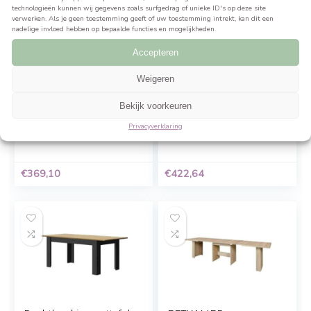
tafel er jarenlang als nieuw uitzien! Bovendien zorgt het m
onderstel voor een industriële uitstraling die perfect past i
moderne
Beheer cookie toestemming
Gerelateerde Producten
Om de beste ervaringen te bieden, gebruiken wij technologieën zoals cookies 
informatie over je apparaat op te slaan en/of te raadplegen. Door in te stemme
technologieën kunnen wij gegevens zoals surfgedrag of unieke ID's op deze sit
verwerken. Als je geen toestemming geeft of uw toestemming intrekt, kan dit 
nadelige invloed hebben op bepaalde functies en mogelijkheden.
Accepteren
Weigeren
Bekijk voorkeuren
Eettafel 180 cm – Eiken
CESAR rechthoekig
en grijs decor – L 180 x
eettafel – Zwart Grijs