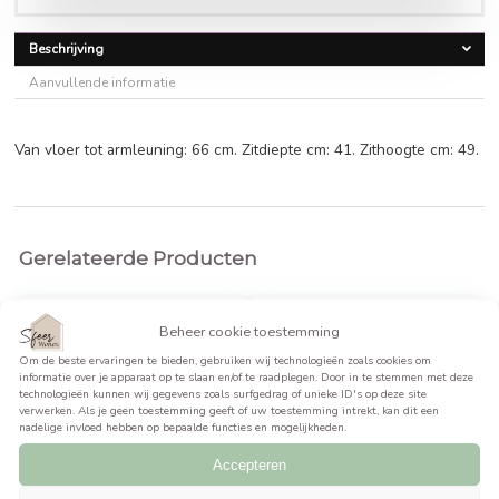
Oorspronkelijke
Huidige
€
199,95
€
266,95
prijs
prijs
was:
is:
BEKIJK PRODUCT >>
€266,95.
€199,95.
Beschrijving
Aanvullende informatie
Van vloer tot armleuning: 66 cm. Zitdiepte cm: 41. Zithoogte
Gerelateerde Producten