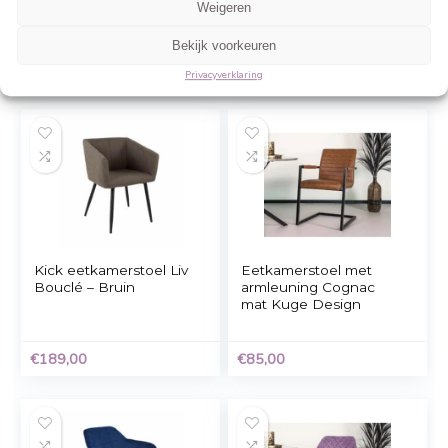
Beheer cookie toestemming
Om de beste ervaringen te bieden, gebruiken wij technologieën zoals cookies 
informatie over je apparaat op te slaan en/of te raadplegen. Door in te stemme
technologieën kunnen wij gegevens zoals surfgedrag of unieke ID's op deze sit
verwerken. Als je geen toestemming geeft of uw toestemming intrekt, kan dit 
nadelige invloed hebben op bepaalde functies en mogelijkheden.
Accepteren
Eetkamerstoel met
Eetkamerstoel met
armleuning Feldi zwart
armleuning cognac
Weigeren
Kuge Design
(voorbestelling)
Bekijk voorkeuren
€
69,00
€
100,00
Privacyverklaring