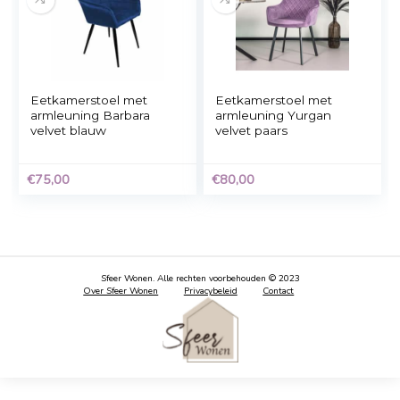
Kick eetkamerstoel Liv
Eetkamerstoel met
Bouclé – Bruin
armleuning Cognac
mat Kuge Design
€
189,00
€
85,00
Eetkamerstoel met
Eetkamerstoel met