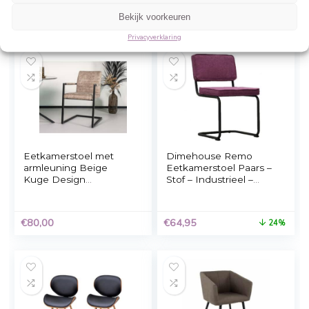
Beheer cookie toestemming
Om de beste ervaringen te bieden, gebruiken wij technologieën zoals cookies 
informatie over je apparaat op te slaan en/of te raadplegen. Door in te stemme
technologieën kunnen wij gegevens zoals surfgedrag of unieke ID's op deze sit
verwerken. Als je geen toestemming geeft of uw toestemming intrekt, kan dit 
nadelige invloed hebben op bepaalde functies en mogelijkheden.
Tower Living Sidd
Eetkamerstoel met
Accepteren
Eetkamerstoel Seda
armleuning Cognac
Grey Met Armleuning
mat Kuge Design
Weigeren
€
195,00
€
85,00
Bekijk voorkeuren
Privacyverklaring