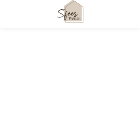
Eetkamerstoel
Eetkamerstoel met
gebogen hout zonder
armleuning Lola wit
armleuning 2 stuks
teddy eetstoel
€
242,99
€
103,00
Sfeer Wonen. Alle rechten voorbehouden © 2023
Over Sfeer Wonen
Privacybeleid
Contact