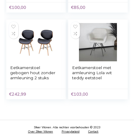
€
159,99
€
90,00
Eetkamerstoel met
Eetkamerstoel met
armleuning cognac
armleuning Yurgan
Kuge Design
velvet bruin
(voorbestelling)
(voorbestelling)
€
100,00
€
85,00