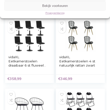
Beheer cookie toestemming
Om de beste ervaringen te bieden, gebruiken wij technologieën zoals cookies 
informatie over je apparaat op te slaan en/of te raadplegen. Door in te stemme
technologieën kunnen wij gegevens zoals surfgedrag of unieke ID's op deze sit
verwerken. Als je geen toestemming geeft of uw toestemming intrekt, kan dit 
nadelige invloed hebben op bepaalde functies en mogelijkheden.
Accepteren
Kick eetkamerstoel
Kick Eetkamerstoel
Rev Velvet – Zwart
Karl Velvet – Zwart
Weigeren
Bekijk voorkeuren
€
159,00
€
169,00
Privacyverklaring