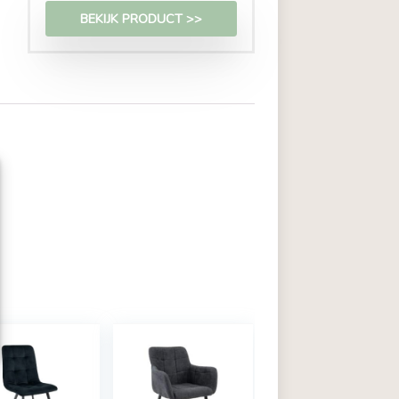
€
84,99
BEKIJK PRODUCT >>
zoals cookies om
or in te stemmen met deze
's op deze site
rekt, kan dit een