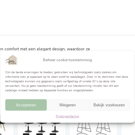
formatie
eenvoud en comfort met een elegant design, waardoor ze
Beheer cookie toestemming
eft een eenvoudige en strakke look en is ademend en
Om de beste ervaringen te bieden, gebruiken wij technologieën 
informatie over je apparaat op te slaan en/of te raadplegen. Do
technologieën kunnen wij gegevens zoals surfgedrag of unieke ID
verwerken. Als je geen toestemming geeft of uw toestemming int
nadelige invloed hebben op bepaalde functies en mogelijkheden.