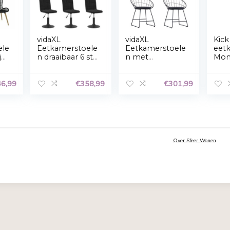
Accepteren
Weigeren
Privacyverklaring
XL
vidaXL
vidaXL
kamerstoele
Eetkamerstoele
Eetkamer
t natuurlijk
n draaibaar 6 st
n met
an zwart
fluweel zwart
kunstler
zittingen 
€
346,99
€
358,99
staal zwa