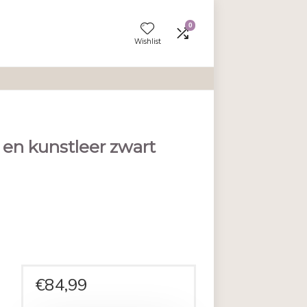
Wishlist
zwart
n 2 st stof en kunstleer zwart
en aan vergelijken