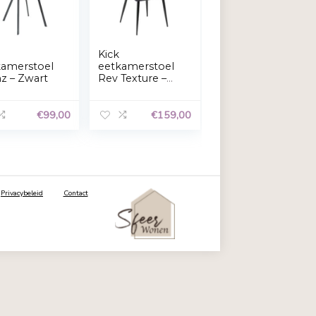
Bekijk voorkeuren
Kick
Kick
stoele
eetkamerstoel
eetkamerstoe
Monz – Zwart
Rev Texture –
en
Zwart
4 st
€
301,99
€
99,00
€
15
rt