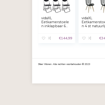
Gerelateerde Producten
vidaXL
vida
Eetkamerstoele
Eet
n inklapbaar 6
n 4 s
st kunstleer en
ratt
staal zwart
€
144,99