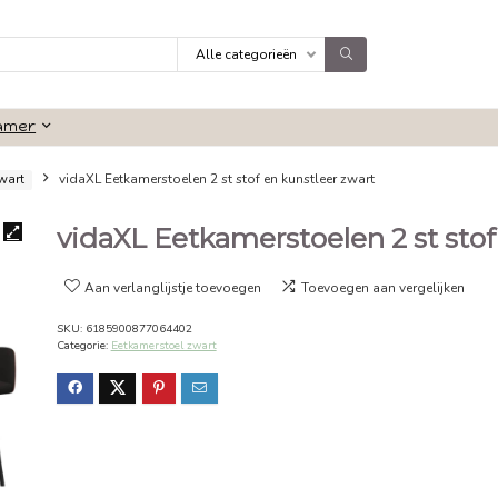
Alle categorieën
Badkamer
kamerstoel zwart
vidaXL Eetkamerstoelen 2 st stof en kunstleer 
vidaXL Eetkamerstoele
Aan verlanglijstje toevoegen
Toevoeg
SKU:
6185900877064402
Categorie:
Eetkamerstoel zwart