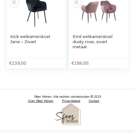
Kick eetkamerstoel
vidaXL
Rev Velvet – Zwart
Eetkamerstoelen
draaibaar 6 st fluwee
zwart
€
159,00
€
358,99