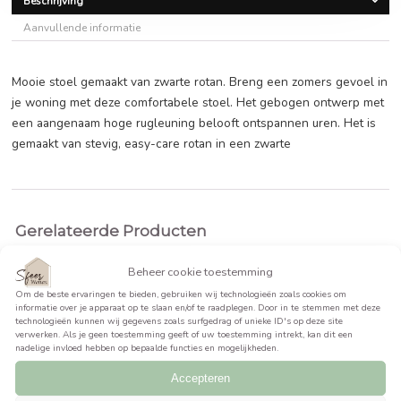
Oorspronkelijke
Huidige
€
199,99
€
239,99
prijs
prijs
was:
is:
BEKIJK PRODUCT >>
€239,99.
€199,99.
Beschrijving
Aanvullende informatie
Mooie stoel gemaakt van zwarte rotan. Breng een zomers g
je woning met deze comfortabele stoel. Het gebogen ont
een aangenaam hoge rugleuning belooft ontspannen uren. 
gemaakt van stevig, easy-care rotan in een zwarte