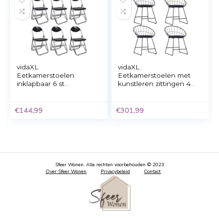
tectake – Stoel Marilyn
Kick eetkamerstoel
Linnen Look –
Jane – Zwart
eetkamerstoelen –
kuipstoelen –
crème/zwart – 404624
€
77,90
€
139,00