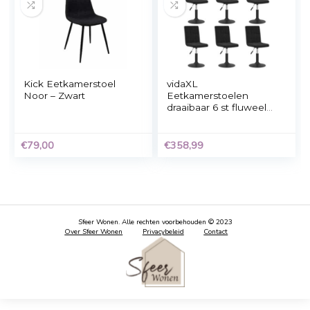
Kick Eetkamerstoel
vidaXL
Monza – Zwart
Eetkamerstoelen
inklapbaar 6 st
kunstleer en staal
zwart
€
169,00
€
144,99