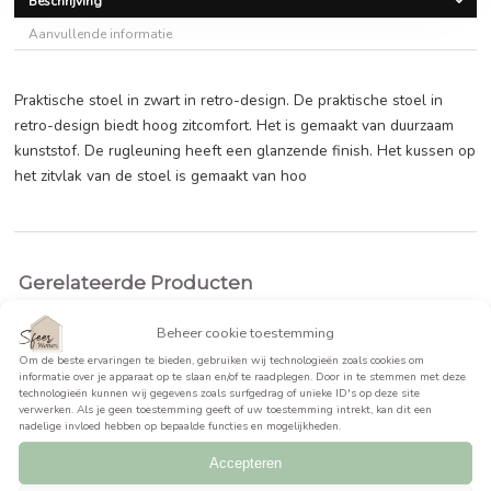
Oorspronkelijke
Huidige
€
59,99
€
89,99
prijs
prijs
was:
is:
BEKIJK PRODUCT >>
€89,99.
€59,99.
Beschrijving
Aanvullende informatie
Praktische stoel in zwart in retro-design. De praktische stoe
retro-design biedt hoog zitcomfort. Het is gemaakt van du
kunststof. De rugleuning heeft een glanzende finish. Het 
het zitvlak van de stoel is gemaakt van hoo