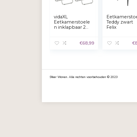
vidaXL
Eet
Eetkamerstoele
Tedd
n inklapbaar 2
Feli
st kunstleer
zwart
€
68,99