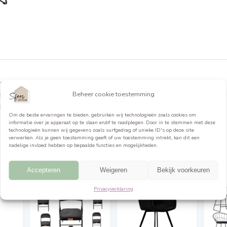
formatie
. Laat je betoveren door de schoonheid van deze met zorg
 metaal met een prachtige matte afwerking. Ze pronken met
Beheer cookie toestemming
 stijlvol draadwerk, waar
Om de beste ervaringen te bieden, gebruiken wij technologieën 
informatie over je apparaat op te slaan en/of te raadplegen. Do
technologieën kunnen wij gegevens zoals surfgedrag of unieke ID
verwerken. Als je geen toestemming geeft of uw toestemming int
nadelige invloed hebben op bepaalde functies en mogelijkheden.