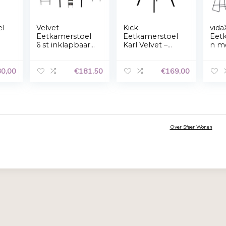
Accepteren
Weigeren
Privacyverklaring
kamerstoel
Velvet
Kick
y zwart
Eetkamerstoel
Eetkamer
x
6 st inklapbaar
Karl Velve
met stalen
Zwart
frame Zwart
€
80,00
€
181,50