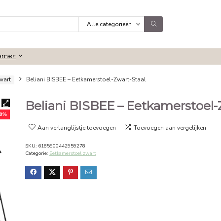
Alle categorieën
Badkamer
kamerstoel zwart
Beliani BISBEE – Eetkamerstoel-Zwart-Staal
Beliani BISBEE – Eet
- 20%
Aan verlanglijstje toevoegen
Toevoeg
SKU:
6185900442959278
Categorie:
Eetkamerstoel zwart