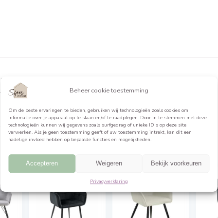
formatie
art. Opgepast! De stoelen dienen per 4,8,12, aangekockt te
. Loyd (velour): 100% polyester, 221g/m2, Matindale > 25.000,
Beheer cookie toestemming
ht 4. “”
Om de beste ervaringen te bieden, gebruiken wij technologieën 
informatie over je apparaat op te slaan en/of te raadplegen. Do
technologieën kunnen wij gegevens zoals surfgedrag of unieke ID
verwerken. Als je geen toestemming geeft of uw toestemming int
nadelige invloed hebben op bepaalde functies en mogelijkheden.