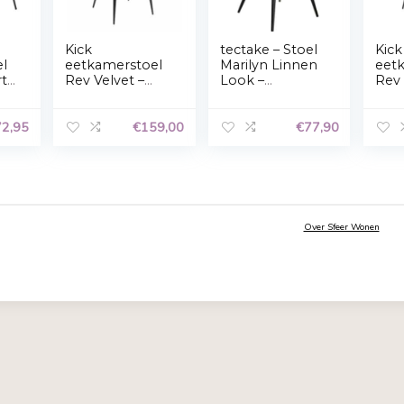
Accepteren
Weigeren
Privacyverklaring
y
Kick
tectake –
kamerstoel
eetkamerstoel
Marilyn L
grijs, zwart
Rev Velvet –
Look –
al.
Zwart
eetkamer
n – kuips
€
172,95
€
159,00
– crème/z
404624