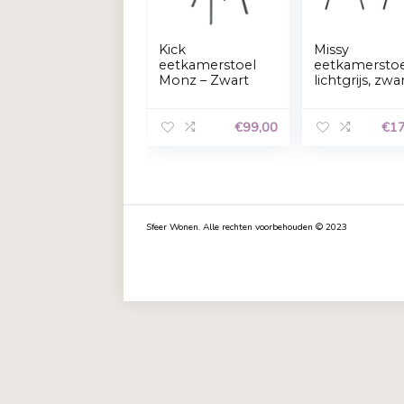
Kick
Miss
eetkamerstoel
eet
Monz – Zwart
licht
meta
€
99,00