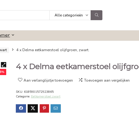
Alle categorieën
Badkamer
kamerstoel zwart
4 x Delma eetkamerstoel olijfgroen, zwart.
4 x Delma eetkamersto
- 25%
Aan verlanglijstje toevoegen
Toevoeg
SKU:
6185901572923865
Categorie:
Eetkamerstoel zwart