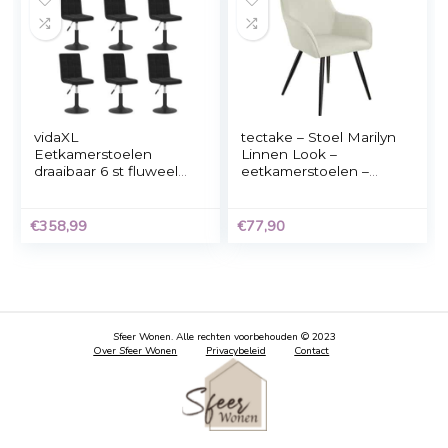
Kick eetkamerstoel
Eetkamerstoel Lux
Yara – Zwart
zwart velvet eetstoe
industrieel
€
69,00
€
61,00