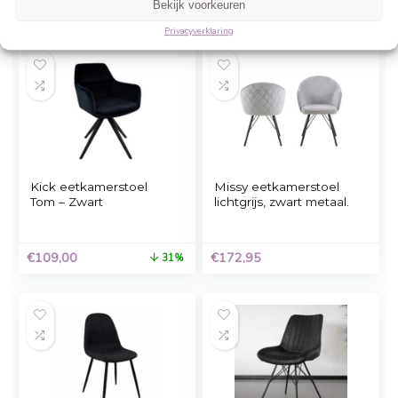
Beheer cookie toestemming
Om de beste ervaringen te bieden, gebruiken wij technologieën zoals cookies 
informatie over je apparaat op te slaan en/of te raadplegen. Door in te stemme
technologieën kunnen wij gegevens zoals surfgedrag of unieke ID's op deze sit
verwerken. Als je geen toestemming geeft of uw toestemming intrekt, kan dit 
nadelige invloed hebben op bepaalde functies en mogelijkheden.
Accepteren
Kick eetkamerstoel
Eetkamerstoel Tedd
Yara – Zwart
zwart Felix
Weigeren
Bekijk voorkeuren
€
69,00
€
80,00
Privacyverklaring