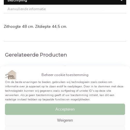
Oorspronkelijke
Huidige
€
191,95
€
255,95
prijs
prijs
was:
is:
BEKIJK PRODUCT >>
€255,95.
€191,95.
Beschrijving
Aanvullende informatie
Zithoogte 48 cm. Zitdiepte 44,5 cm.
Gerelateerde Producten