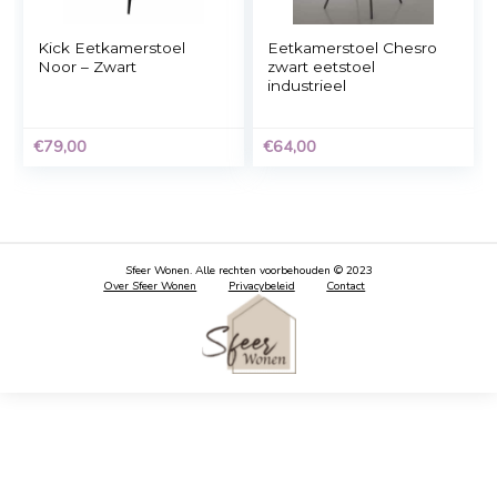
Kick eetkamerstoel
Missy eetkamerstoe
Tom – Zwart
lichtgrijs, zwart metaa
Oorspronkelijke
Huidige
€
109,00
€
172,95
31%
prijs
prijs
was:
is:
€159,00.
€109,00.
Kick Eetkamerstoel
Eetkamerstoel Ches
Noor – Zwart
zwart eetstoel
industrieel