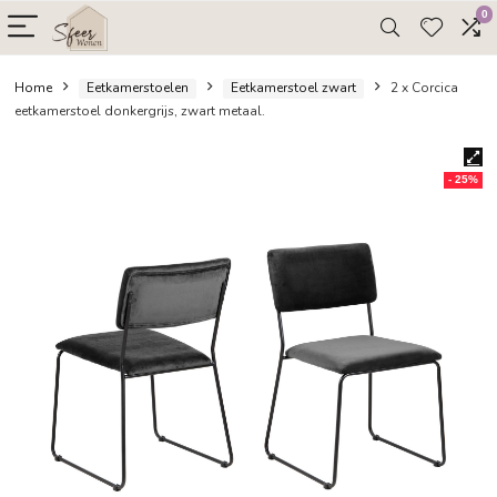
Home
Eetkamerstoelen
Eetkamerstoel zwart
2 x C
eetkamerstoel donkergrijs, zwart metaal.