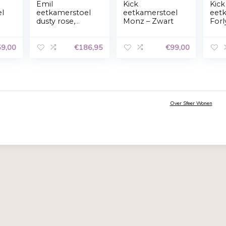
Privacyverklaring
Emil
Kick
kamerstoel
eetkamerstoel
eetkamer
Velvet –
dusty rose,
Monz – Z
rt
zwart metaal.
€
159,00
€
186,95
3