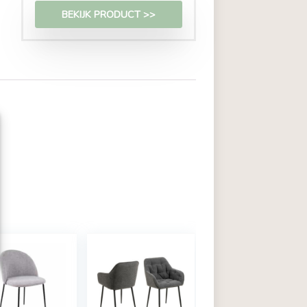
€
102,99
BEKIJK PRODUCT >>
zoals cookies om
or in te stemmen met deze
's op deze site
rekt, kan dit een