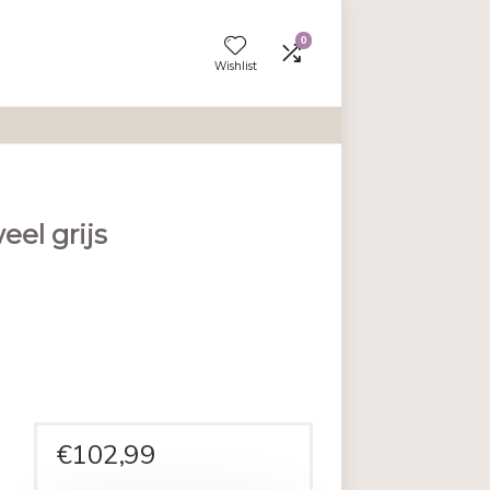
Wishlist
n 2 st fluweel grijs
en aan vergelijken