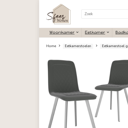
Search
for:
Woonkamer
Eetkamer
Home
Eetkamerstoelen
Eetk