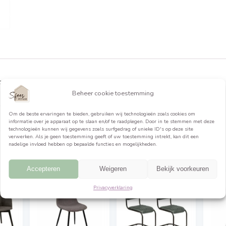
formatie
biele eetstoelen een modern vleugje toe aan je eet- of
jn bekleed met hoogwaardig, comfortabel fluweel. Deze set
Beheer cookie toestemming
sch en ergonomisch ontworpe
Om de beste ervaringen te bieden, gebruiken wij technologieën 
informatie over je apparaat op te slaan en/of te raadplegen. Do
technologieën kunnen wij gegevens zoals surfgedrag of unieke ID
verwerken. Als je geen toestemming geeft of uw toestemming int
nadelige invloed hebben op bepaalde functies en mogelijkheden.