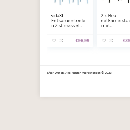
vidaXL
2 x 
Eetkamerstoele
eet
n 2 st massief
met
rubberwood
arm
grijs
grijs.
€
96,99
lichthoutkleurig