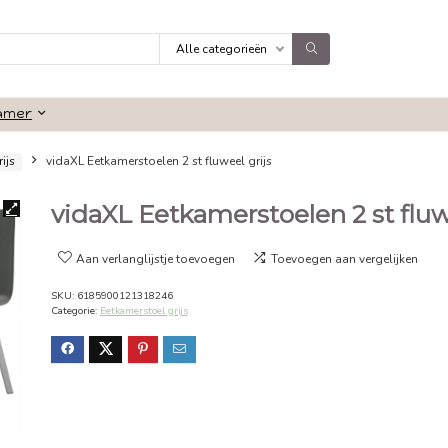
Alle categorieën
Badkamer
amerstoel grijs
vidaXL Eetkamerstoelen 2 st fluweel grijs
vidaXL Eetkamerstoele
Aan verlanglijstje toevoegen
Toevoeg
SKU:
6185900121318246
Categorie:
Eetkamerstoel grijs