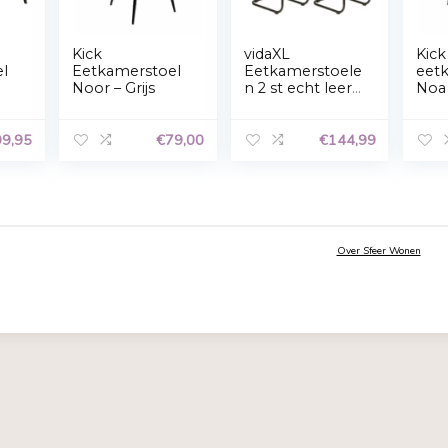
Accepteren
Weigeren
Privacyverklaring
Bea
Kick
vidaXL
kamerstoel
Eetkamerstoel
Eetkamer
Noor – Grijs
n 2 st ech
leuningen
grijs
€
399,95
€
79,00