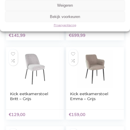
Gerelateerde Producten
Beheer cookie toestemming
Om de beste ervaringen te bieden, gebruiken wij technologieën zoals cookies 
informatie over je apparaat op te slaan en/of te raadplegen. Door in te stemme
technologieën kunnen wij gegevens zoals surfgedrag of unieke ID's op deze sit
verwerken. Als je geen toestemming geeft of uw toestemming intrekt, kan dit 
nadelige invloed hebben op bepaalde functies en mogelijkheden.
Accepteren
Weigeren
vidaXL
vidaXL
Eetkamerstoelen
Eetkamerstoelen 6 s
Bekijk voorkeuren
43×43,5×96 cm
stof grijs
kunstleer grijs 4 st
Privacyverklaring
€
141,99
€
699,99