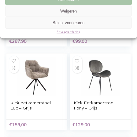
Gerelateerde Producten
Beheer cookie toestemming
Om de beste ervaringen te bieden, gebruiken wij technologieën zoals cookies 
informatie over je apparaat op te slaan en/of te raadplegen. Door in te stemme
technologieën kunnen wij gegevens zoals surfgedrag of unieke ID's op deze sit
verwerken. Als je geen toestemming geeft of uw toestemming intrekt, kan dit 
nadelige invloed hebben op bepaalde functies en mogelijkheden.
Accepteren
Weigeren
2 x Brase
Kick eetkamerstoel
eetkamerstoel met
Monz – Grijs
Bekijk voorkeuren
armleuningen grijs.
Privacyverklaring
€
287,95
€
99,00