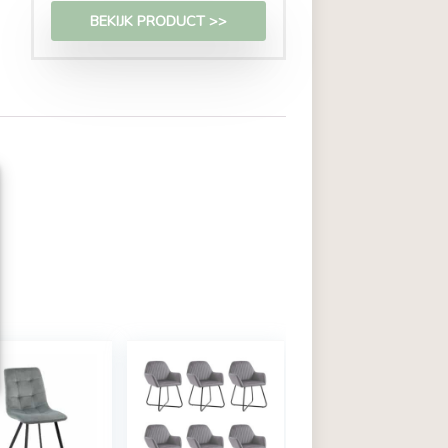
€
395,95
BEKIJK PRODUCT >>
r
zoals cookies om
or in te stemmen met deze
's op deze site
rekt, kan dit een