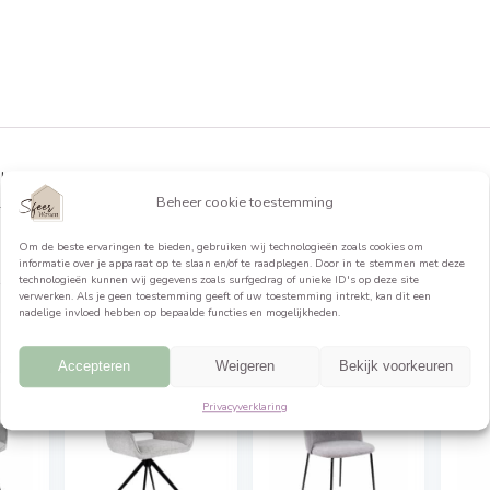
formatie
st! De stoelen dienen per 4,8,12, aangekocht te worden, daa
ijs is per stuk!! Loyd (velour): 100% polyester, 221g/m2,
Beheer cookie toestemming
colour fas
Om de beste ervaringen te bieden, gebruiken wij technologieën 
informatie over je apparaat op te slaan en/of te raadplegen. Do
technologieën kunnen wij gegevens zoals surfgedrag of unieke ID
verwerken. Als je geen toestemming geeft of uw toestemming int
nadelige invloed hebben op bepaalde functies en mogelijkheden.