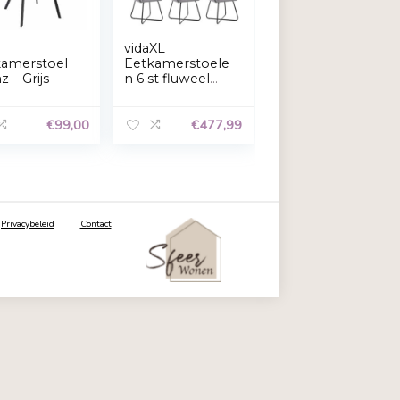
Bekijk voorkeuren
Kick
vidaXL
stoel
eetkamerstoel
Eetkamerstoe
s
Monz – Grijs
n 6 st fluweel
grijs
€
89,00
€
99,00
€
47