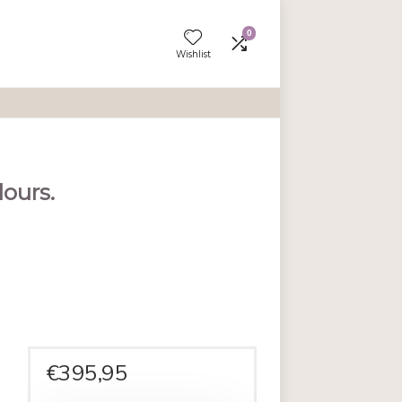
Wishlist
el grijs velours.
en aan vergelijken