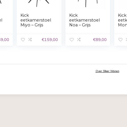
Accepteren
Weigeren
Privacyverklaring
Kick
Kick
kamerstoel
eetkamerstoel
eetkamer
 Velvet –
Miyo – Grijs
Noa – Grij
€
169,00
€
159,00