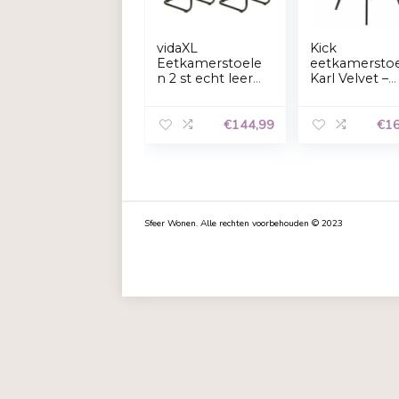
vidaXL
Kick
Eetkamerstoele
eet
n 2 st echt leer
Karl
grijs
Grijs
€
144,99