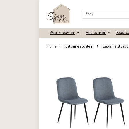
Search
for:
Woonkamer
Eetkamer
Home
Eetkamerstoelen
Eetk