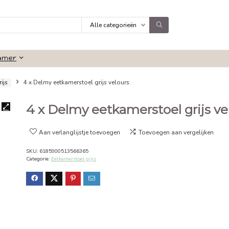
Alle categorieën
Badkamer
amerstoel grijs
4 x Delmy eetkamerstoel grijs velours.
4 x Delmy eetkamersto
Aan verlanglijstje toevoegen
Toevoeg
SKU:
6185900513566365
Categorie:
Eetkamerstoel grijs