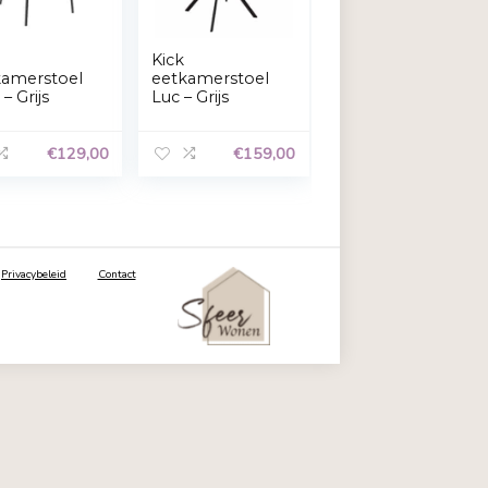
Bekijk voorkeuren
Kick
Kick
stoele
eetkamerstoel
eetkamerstoe
weel
Britt – Grijs
Luc – Grijs
€
477,99
€
129,00
€
15