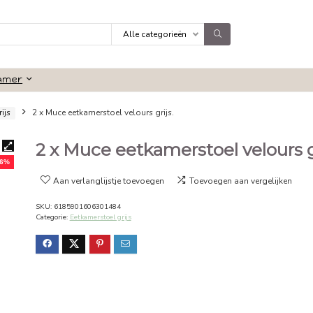
Alle categorieën
Badkamer
amerstoel grijs
2 x Muce eetkamerstoel velours grijs.
2 x Muce eetkamerstoe
- 36%
Aan verlanglijstje toevoegen
Toevoeg
SKU:
6185901606301484
Categorie:
Eetkamerstoel grijs