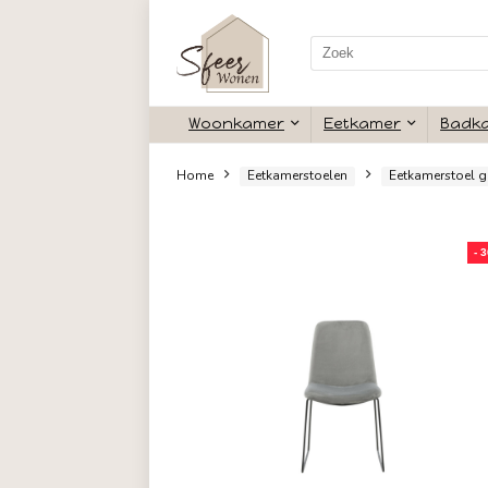
Search
for:
Woonkamer
Eetkamer
Home
Eetkamerstoelen
Eetk