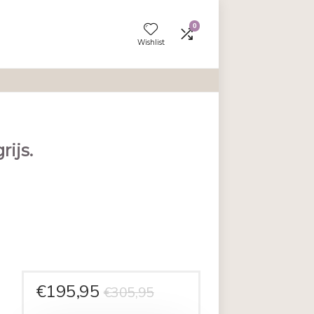
Wishlist
l velours grijs.
en aan vergelijken