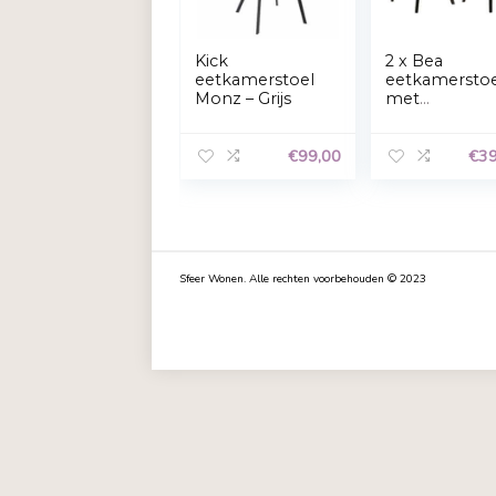
Kick
2 x 
eetkamerstoel
eet
Monz – Grijs
met
arm
grijs.
€
99,00