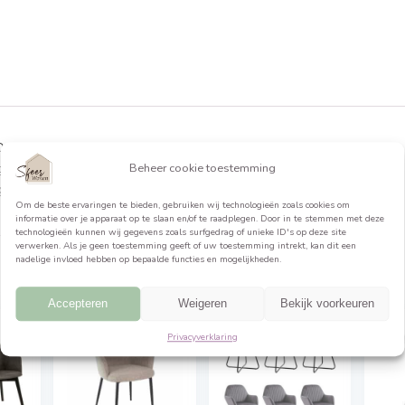
formatie
pgepast! De stoelen zijn per 2 verpakt. Zithoogte cm: 47.
6. Maximaal gewicht kg.: 130. Je ontvangt meubels van een
Beheer cookie toestemming
 comfort, gemaakt in e
Om de beste ervaringen te bieden, gebruiken wij technologieën 
informatie over je apparaat op te slaan en/of te raadplegen. Do
technologieën kunnen wij gegevens zoals surfgedrag of unieke ID
verwerken. Als je geen toestemming geeft of uw toestemming int
nadelige invloed hebben op bepaalde functies en mogelijkheden.