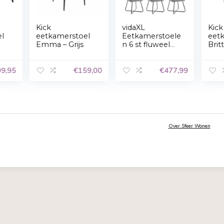
Accepteren
Weigeren
Privacyverklaring
Bea
Kick
vidaXL
kamerstoel
eetkamerstoel
Eetkamer
Emma – Grijs
n 6 st flu
leuningen
grijs
€
399,95
€
159,00