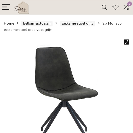
Home
Eetkamerstoelen
Eetkamerstoel grijs
2 x M
eetkamerstoel draaivoet grijs.