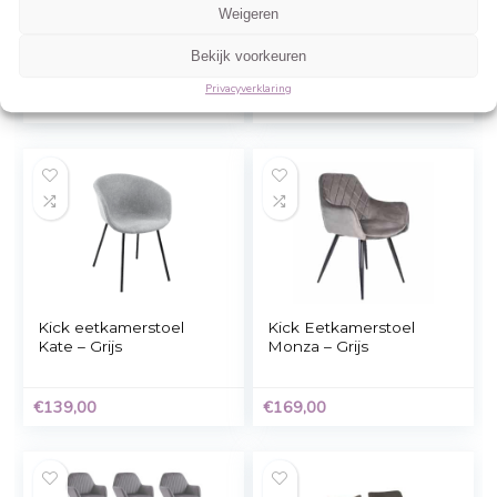
Gerelateerde Producten
Beheer cookie toestemming
Om de beste ervaringen te bieden, gebruiken wij technologieën zoals cookies 
informatie over je apparaat op te slaan en/of te raadplegen. Door in te stemme
technologieën kunnen wij gegevens zoals surfgedrag of unieke ID's op deze sit
verwerken. Als je geen toestemming geeft of uw toestemming intrekt, kan dit 
nadelige invloed hebben op bepaalde functies en mogelijkheden.
Accepteren
2 x Brase
vidaXL
Weigeren
eetkamerstoel met
Eetkamerstoelen
armleuningen grijs.
43×43,5×96 cm
Bekijk voorkeuren
kunstleer grijs 4 st
Privacyverklaring
€
287,95
€
141,99