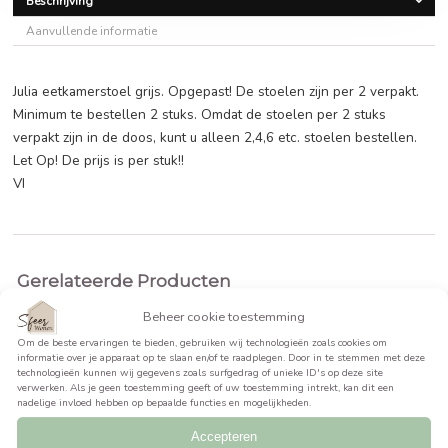
Oorspronkelijke
Huidige
€
301,95
€
401,95
prijs
prijs
was:
is:
BEKIJK PRODUCT >>
€401,95.
€301,95.
Beschrijving
Aanvullende informatie
Julia eetkamerstoel grijs. Opgepast! De stoelen zijn per 2 v
Minimum te bestellen 2 stuks. Omdat de stoelen per 2 stuk
verpakt zijn in de doos, kunt u alleen 2,4,6 etc. stoelen bes
Let Op! De prijs is per stuk!!
VI