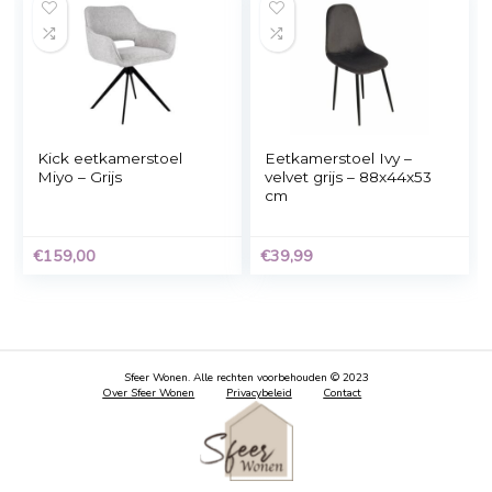
vidaXL
2 x Bea eetkamersto
Eetkamerstoelen
met armleuningen gri
43×43,5×96 cm
kunstleer grijs 4 st
€
141,99
€
399,95