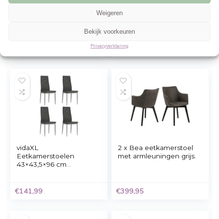
Gerelateerde Producten
Beheer cookie toestemming
Om de beste ervaringen te bieden, gebruiken wij technologieën zoals cookies 
informatie over je apparaat op te slaan en/of te raadplegen. Door in te stemme
technologieën kunnen wij gegevens zoals surfgedrag of unieke ID's op deze sit
verwerken. Als je geen toestemming geeft of uw toestemming intrekt, kan dit 
nadelige invloed hebben op bepaalde functies en mogelijkheden.
Accepteren
Weigeren
Kick eetkamerstoel
Kick eetkamerstoel
Luc – Grijs
Britt – Grijs
Bekijk voorkeuren
Privacyverklaring
€
159,00
€
129,00