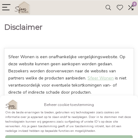
Disclaimer
Sfeer Wonen is een onafhankelijke vergelijkingswebsit
deze website kunnen geen aankopen worden gedaan.
Bezoekers worden doorverwezen naar de websites van
partners welke de producten aanbieden.
Sfeer Wonen
i
verantwoordelijk voor eventuele tekortkomingen van- of
directe of indirecte schade door producten.
Beheer cookie toestemming
De informatie over de producten wordt aangeleverd doo
Om de beste ervaringen te bieden, gebruiken wij technologieën zoals cookies 
partners. Sfeer Wonen gaat ervan uit dat deze informati
informatie over je apparaat op te slaan en/of te raadplegen. Door in te stemme