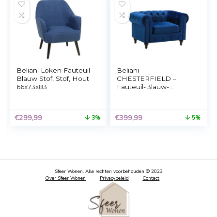
Beliani VIBORG –
vidaXL Fauteuil stof
Fauteuil-Blauw-
blauw
Fluweel
€
379,99
€
144,99