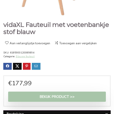
vidaXL Fauteuil met voetenba
stof blauw
Aan verlanglijstje toevoegen
Toevoegen aan vergelijken
SKU:
6185900120089894
Categorie:
Blauwe fauteuil