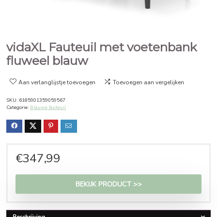
vidaXL Fauteuil met voetenba
fluweel blauw
Aan verlanglijstje toevoegen
Toevoegen aan vergelijken
SKU:
6185901359059567
Categorie:
Blauwe fauteuil