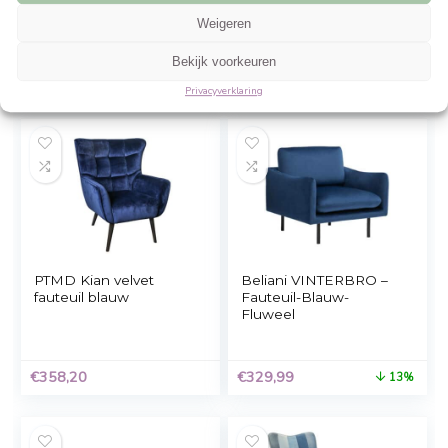
Beheer cookie toestemming
Om de beste ervaringen te bieden, gebruiken wij technologieën zoals cookies 
informatie over je apparaat op te slaan en/of te raadplegen. Door in te stemme
technologieën kunnen wij gegevens zoals surfgedrag of unieke ID's op deze sit
verwerken. Als je geen toestemming geeft of uw toestemming intrekt, kan dit 
nadelige invloed hebben op bepaalde functies en mogelijkheden.
Accepteren
PAW Patrol Boy –
vidaXL Fauteuil stof
Fauteuil – 42 x 52 x 33
blauw
cm – Blauw
Weigeren
Bekijk voorkeuren
€
57,59
€
144,99
Privacyverklaring