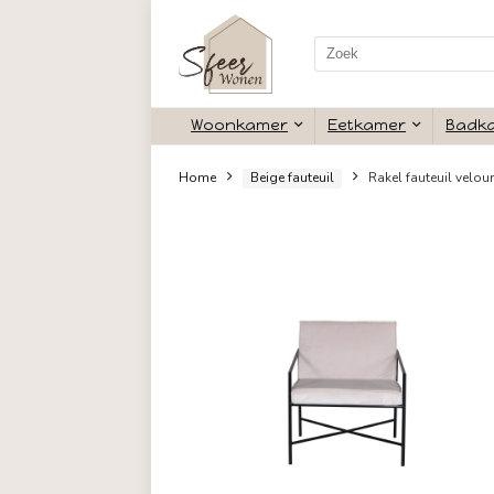
Search
for:
Woonkamer
Eetkamer
Home
Beige fauteuil
Rakel fa