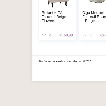
Beliani ALTA –
Gig
Fauteuil-Beige-
Faut
Fluweel
– Be
Faut
Mar
€
359,99