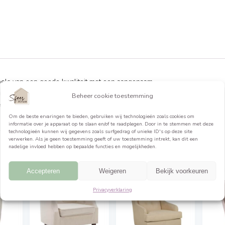
formatie
ontvangt meubels van een goede kwaliteit met een aangenaam
 mooi design. Onze meubels zijn zeer aantrekkelijk geprijsd.
Beheer cookie toestemming
 met een nieuw
Om de beste ervaringen te bieden, gebruiken wij technologieën 
informatie over je apparaat op te slaan en/of te raadplegen. Do
technologieën kunnen wij gegevens zoals surfgedrag of unieke ID
verwerken. Als je geen toestemming geeft of uw toestemming int
nadelige invloed hebben op bepaalde functies en mogelijkheden.