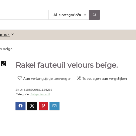
Alle categorieën
Badkamer
uteuil velours beige.
Rakel fauteuil velours
Aan verlanglijstje toevoegen
Toevoeg
SKU:
6185900541126283
Categorie:
Beige fauteuil