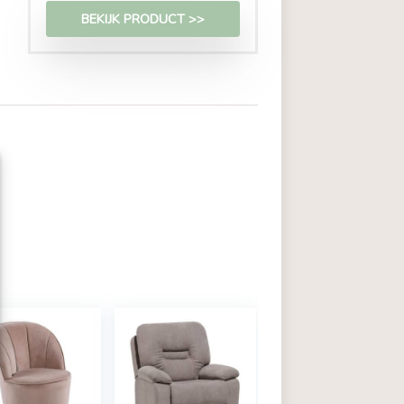
€
236,95
BEKIJK PRODUCT >>
zoals cookies om
or in te stemmen met deze
's op deze site
rekt, kan dit een