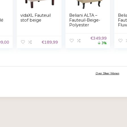
Accepteren
Weigeren
Privacyverklaring
a Meubel
vidaXL Fauteuil
Beliani A
euil Bouclé
stof beige
Fauteuil-
ige –
Polyeste
euil
ianne
€
299,00
€
189,99