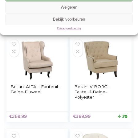
Beheer cookie toestemming
Om de beste ervaringen te bieden, gebruiken wij technologieën zoals cookies 
informatie over je apparaat op te slaan en/of te raadplegen. Door in te stemme
technologieën kunnen wij gegevens zoals surfgedrag of unieke ID's op deze sit
verwerken. Als je geen toestemming geeft of uw toestemming intrekt, kan dit 
nadelige invloed hebben op bepaalde functies en mogelijkheden.
Accepteren
Fauteuil – Room –
Velvet Fauteuil Beig
Richland – Massief
Goud – Fluweel
Weigeren
hout
Bekijk voorkeuren
€
269,00
€
699,00
Privacyverklaring