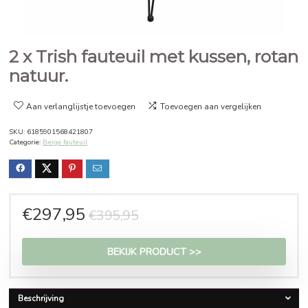
2 x Trish fauteuil met kussen, 
natuur.
Aan verlanglijstje toevoegen
Toevoegen aan vergelijken
SKU:
6185901568421807
Categorie:
Beige fauteuil
Oorspronkelijke
Huidige
€
297,95
€
395,95