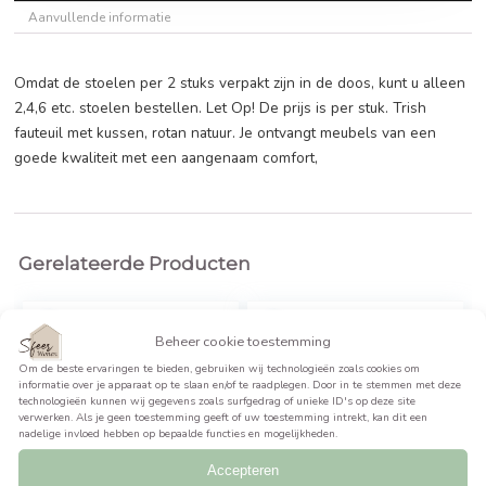
prijs
prijs
was:
is:
BEKIJK PRODUCT >>
€395,95.
€297,95.
Beschrijving
Aanvullende informatie
Omdat de stoelen per 2 stuks verpakt zijn in de doos, kunt 
2,4,6 etc. stoelen bestellen. Let Op! De prijs is per stuk. Tr
fauteuil met kussen, rotan natuur. Je ontvangt meubels van
goede kwaliteit met een aangenaam comfort,
Gerelateerde Producten