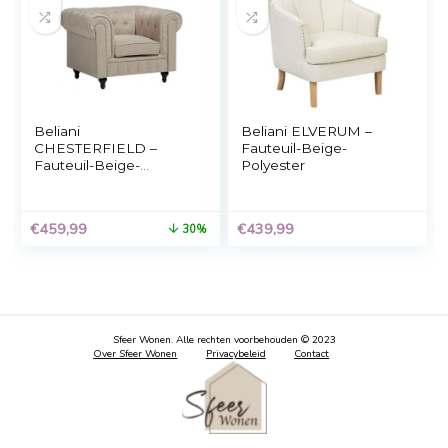
Beliani ALTA – Fauteuil-
Beliani VIBORG –
Beige-Fluweel
Fauteuil-Beige-
Polyester
Oorspronkelijke
Huidige
€
359,99
€
369,99
prijs
prijs
was:
is:
€379,99.
€369,99.