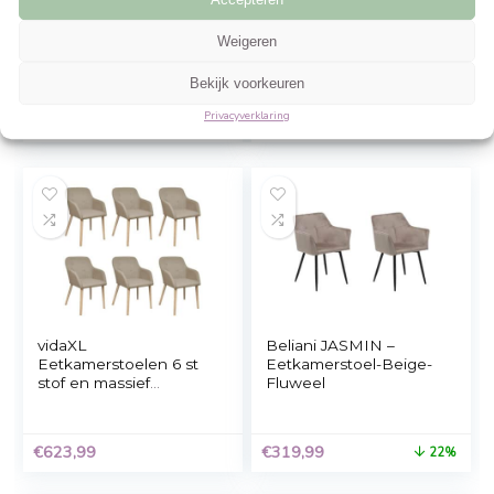
Gerelateerde Producten
Beheer cookie toestemming
Om de beste ervaringen te bieden, gebruiken wij technologieën zoals cookies 
informatie over je apparaat op te slaan en/of te raadplegen. Door in te stemme
technologieën kunnen wij gegevens zoals surfgedrag of unieke ID's op deze sit
verwerken. Als je geen toestemming geeft of uw toestemming intrekt, kan dit 
nadelige invloed hebben op bepaalde functies en mogelijkheden.
Accepteren
vidaXL
Kick eetkamerstoel
Weigeren
Eetkamerstoelen 4 st
Karl – Grijs/Beige
stof beige
Bekijk voorkeuren
Privacyverklaring
€
292,99
€
169,00