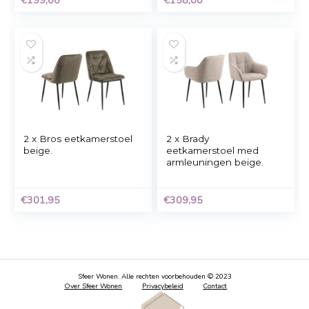
Eetkamerstoel met
SET van 2 Kick
armleuning beige –
eetkamerstoel Noor
Kick Goos
Beige
€
199,00
€
158,00