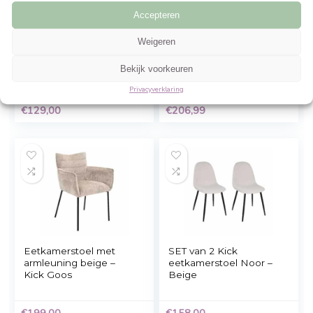
Gerelateerde Producten
Beheer cookie toestemming
Om de beste ervaringen te bieden, gebruiken wij technologieën zoals cookies 
informatie over je apparaat op te slaan en/of te raadplegen. Door in te stemme
technologieën kunnen wij gegevens zoals surfgedrag of unieke ID's op deze sit
verwerken. Als je geen toestemming geeft of uw toestemming intrekt, kan dit 
nadelige invloed hebben op bepaalde functies en mogelijkheden.
Accepteren
Weigeren
Kick eetkamerstoel Ella
vidaXL
– Beige
Eetkamerstoelen 2 s
Bekijk voorkeuren
stof en massief
eikenhout beige
Privacyverklaring
€
129,00
€
206,99