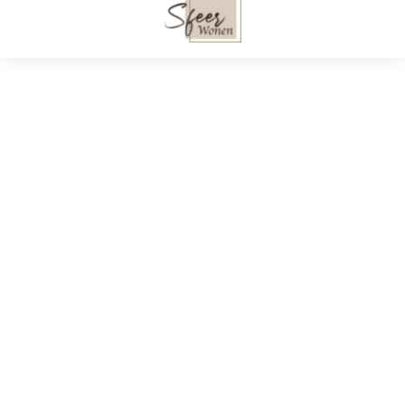
2 x Bros eetkamerstoel
2 x Brady
beige.
eetkamerstoel med
armleuningen beige
€
301,95
€
309,95
Sfeer Wonen. Alle rechten voorbehouden © 2023
Over Sfeer Wonen
Privacybeleid
Contact