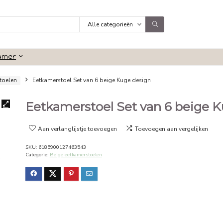
Alle categorieën
Badkamer
ge eetkamerstoelen
Eetkamerstoel Set van 6 beige Kuge design
Eetkamerstoel Set va
Aan verlanglijstje toevoegen
Toevoeg
SKU:
6185900127463543
Categorie:
Beige eetkamerstoelen