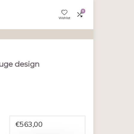
Wishlist
n 6 beige Kuge design
en aan vergelijken