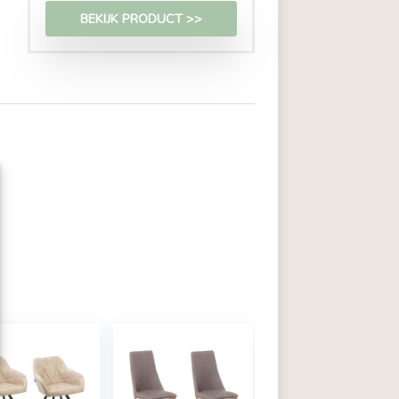
€
563,00
BEKIJK PRODUCT >>
zoals cookies om
or in te stemmen met deze
's op deze site
rekt, kan dit een