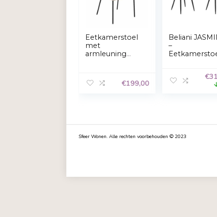
Gerelateerde Producten
Eetkamerstoel
Beli
met
–
armleuning
Eetk
beige – Kick
Beig
Goos
€
199,00