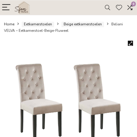
Home
Eetkamerstoelen
Beige eetkamerstoelen
Bel
VELVA – Eetkamerstoel-Beige-Fluweel