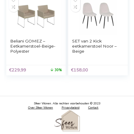
Eetkamerstoel met
Kick eetkamerstoel
armleuning beige –
Kate – Beige
Kick Goos
€
199,00
€
139,00