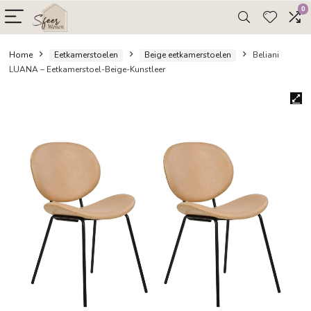
Home
Eetkamerstoelen
Beige eetkamerstoelen
Bel
LUANA – Eetkamerstoel-Beige-Kunstleer